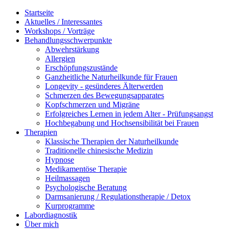
Startseite
Aktuelles / Interessantes
Workshops / Vorträge
Behandlungsschwerpunkte
Abwehrstärkung
Allergien
Erschöpfungszustände
Ganzheitliche Naturheilkunde für Frauen
Longevity - gesünderes Älterwerden
Schmerzen des Bewegungsapparates
Kopfschmerzen und Migräne
Erfolgreiches Lernen in jedem Alter - Prüfungsangst
Hochbegabung und Hochsensibilität bei Frauen
Therapien
Klassische Therapien der Naturheilkunde
Traditionelle chinesische Medizin
Hypnose
Medikamentöse Therapie
Heilmassagen
Psychologische Beratung
Darmsanierung / Regulationstherapie / Detox
Kurprogramme
Labordiagnostik
Über mich