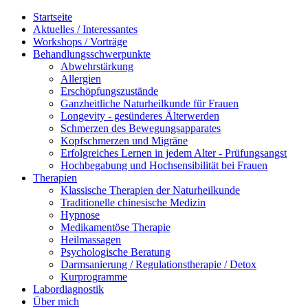
Startseite
Aktuelles / Interessantes
Workshops / Vorträge
Behandlungsschwerpunkte
Abwehrstärkung
Allergien
Erschöpfungszustände
Ganzheitliche Naturheilkunde für Frauen
Longevity - gesünderes Älterwerden
Schmerzen des Bewegungsapparates
Kopfschmerzen und Migräne
Erfolgreiches Lernen in jedem Alter - Prüfungsangst
Hochbegabung und Hochsensibilität bei Frauen
Therapien
Klassische Therapien der Naturheilkunde
Traditionelle chinesische Medizin
Hypnose
Medikamentöse Therapie
Heilmassagen
Psychologische Beratung
Darmsanierung / Regulationstherapie / Detox
Kurprogramme
Labordiagnostik
Über mich