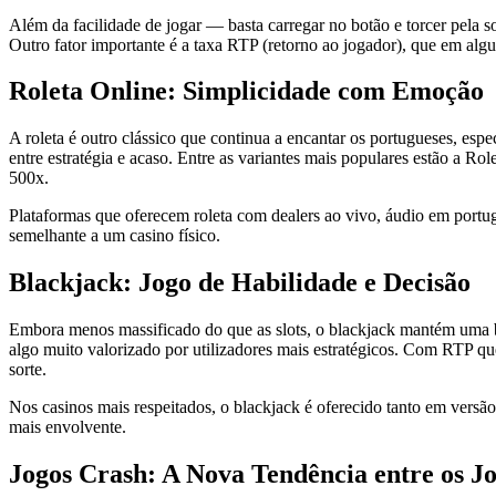
Além da facilidade de jogar — basta carregar no botão e torcer pela s
Outro fator importante é a taxa RTP (retorno ao jogador), que em alg
Roleta Online: Simplicidade com Emoção
A roleta é outro clássico que continua a encantar os portugueses, esp
entre estratégia e acaso. Entre as variantes mais populares estão a R
500x.
Plataformas que oferecem roleta com dealers ao vivo, áudio em portug
semelhante a um casino físico.
Blackjack: Jogo de Habilidade e Decisão
Embora menos massificado do que as slots, o blackjack mantém uma ba
algo muito valorizado por utilizadores mais estratégicos. Com RTP qu
sorte.
Nos casinos mais respeitados, o blackjack é oferecido tanto em versã
mais envolvente.
Jogos Crash: A Nova Tendência entre os J