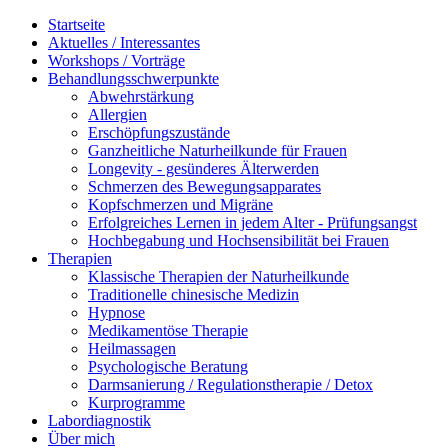
Startseite
Aktuelles / Interessantes
Workshops / Vorträge
Behandlungsschwerpunkte
Abwehrstärkung
Allergien
Erschöpfungszustände
Ganzheitliche Naturheilkunde für Frauen
Longevity - gesünderes Älterwerden
Schmerzen des Bewegungsapparates
Kopfschmerzen und Migräne
Erfolgreiches Lernen in jedem Alter - Prüfungsangst
Hochbegabung und Hochsensibilität bei Frauen
Therapien
Klassische Therapien der Naturheilkunde
Traditionelle chinesische Medizin
Hypnose
Medikamentöse Therapie
Heilmassagen
Psychologische Beratung
Darmsanierung / Regulationstherapie / Detox
Kurprogramme
Labordiagnostik
Über mich