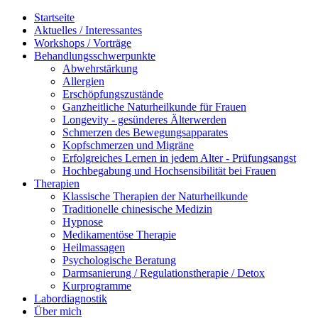
Startseite
Aktuelles / Interessantes
Workshops / Vorträge
Behandlungsschwerpunkte
Abwehrstärkung
Allergien
Erschöpfungszustände
Ganzheitliche Naturheilkunde für Frauen
Longevity - gesünderes Älterwerden
Schmerzen des Bewegungsapparates
Kopfschmerzen und Migräne
Erfolgreiches Lernen in jedem Alter - Prüfungsangst
Hochbegabung und Hochsensibilität bei Frauen
Therapien
Klassische Therapien der Naturheilkunde
Traditionelle chinesische Medizin
Hypnose
Medikamentöse Therapie
Heilmassagen
Psychologische Beratung
Darmsanierung / Regulationstherapie / Detox
Kurprogramme
Labordiagnostik
Über mich