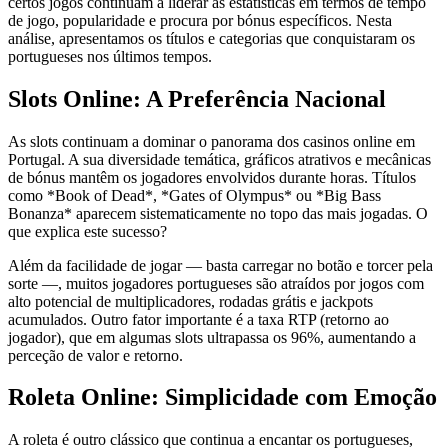
certos jogos continuam a liderar as estatísticas em termos de tempo
de jogo, popularidade e procura por bónus específicos. Nesta
análise, apresentamos os títulos e categorias que conquistaram os
portugueses nos últimos tempos.
Slots Online: A Preferência Nacional
As slots continuam a dominar o panorama dos casinos online em
Portugal. A sua diversidade temática, gráficos atrativos e mecânicas
de bónus mantêm os jogadores envolvidos durante horas. Títulos
como *Book of Dead*, *Gates of Olympus* ou *Big Bass
Bonanza* aparecem sistematicamente no topo das mais jogadas. O
que explica este sucesso?
Além da facilidade de jogar — basta carregar no botão e torcer pela
sorte —, muitos jogadores portugueses são atraídos por jogos com
alto potencial de multiplicadores, rodadas grátis e jackpots
acumulados. Outro fator importante é a taxa RTP (retorno ao
jogador), que em algumas slots ultrapassa os 96%, aumentando a
perceção de valor e retorno.
Roleta Online: Simplicidade com Emoção
A roleta é outro clássico que continua a encantar os portugueses,