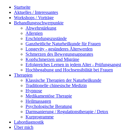
Startseite
Aktuelles / Interessantes
Workshops / Vorträge
Behandlungsschwerpunkte
Abwehrstärkung
Allergien
Erschöpfungszustände
Ganzheitliche Naturheilkunde für Frauen
Longevity - gesünderes Älterwerden
Schmerzen des Bewegungsapparates
Kopfschmerzen und Migräne
Erfolgreiches Lernen in jedem Alter - Prüfungsangst
Hochbegabung und Hochsensibilität bei Frauen
Therapien
Klassische Therapien der Naturheilkunde
Traditionelle chinesische Medizin
Hypnose
Medikamentöse Therapie
Heilmassagen
Psychologische Beratung
Darmsanierung / Regulationstherapie / Detox
Kurprogramme
Labordiagnostik
Über mich