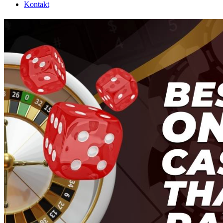
Kontakt