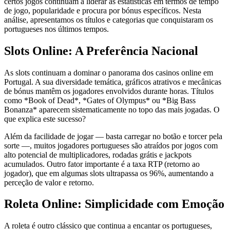
certos jogos continuam a liderar as estatísticas em termos de tempo
de jogo, popularidade e procura por bónus específicos. Nesta
análise, apresentamos os títulos e categorias que conquistaram os
portugueses nos últimos tempos.
Slots Online: A Preferência Nacional
As slots continuam a dominar o panorama dos casinos online em
Portugal. A sua diversidade temática, gráficos atrativos e mecânicas
de bónus mantêm os jogadores envolvidos durante horas. Títulos
como *Book of Dead*, *Gates of Olympus* ou *Big Bass
Bonanza* aparecem sistematicamente no topo das mais jogadas. O
que explica este sucesso?
Além da facilidade de jogar — basta carregar no botão e torcer pela
sorte —, muitos jogadores portugueses são atraídos por jogos com
alto potencial de multiplicadores, rodadas grátis e jackpots
acumulados. Outro fator importante é a taxa RTP (retorno ao
jogador), que em algumas slots ultrapassa os 96%, aumentando a
perceção de valor e retorno.
Roleta Online: Simplicidade com Emoção
A roleta é outro clássico que continua a encantar os portugueses,