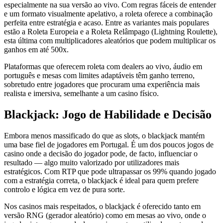
especialmente na sua versão ao vivo. Com regras fáceis de entender
e um formato visualmente apelativo, a roleta oferece a combinação
perfeita entre estratégia e acaso. Entre as variantes mais populares
estão a Roleta Europeia e a Roleta Relâmpago (Lightning Roulette),
esta última com multiplicadores aleatórios que podem multiplicar os
ganhos em até 500x.
Plataformas que oferecem roleta com dealers ao vivo, áudio em
português e mesas com limites adaptáveis têm ganho terreno,
sobretudo entre jogadores que procuram uma experiência mais
realista e imersiva, semelhante a um casino físico.
Blackjack: Jogo de Habilidade e Decisão
Embora menos massificado do que as slots, o blackjack mantém
uma base fiel de jogadores em Portugal. É um dos poucos jogos de
casino onde a decisão do jogador pode, de facto, influenciar o
resultado — algo muito valorizado por utilizadores mais
estratégicos. Com RTP que pode ultrapassar os 99% quando jogado
com a estratégia correta, o blackjack é ideal para quem prefere
controlo e lógica em vez de pura sorte.
Nos casinos mais respeitados, o blackjack é oferecido tanto em
versão RNG (gerador aleatório) como em mesas ao vivo, onde o