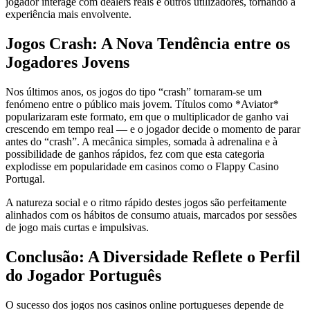
jogador interage com dealers reais e outros utilizadores, tornando a
experiência mais envolvente.
Jogos Crash: A Nova Tendência entre os
Jogadores Jovens
Nos últimos anos, os jogos do tipo “crash” tornaram-se um
fenómeno entre o público mais jovem. Títulos como *Aviator*
popularizaram este formato, em que o multiplicador de ganho vai
crescendo em tempo real — e o jogador decide o momento de parar
antes do “crash”. A mecânica simples, somada à adrenalina e à
possibilidade de ganhos rápidos, fez com que esta categoria
explodisse em popularidade em casinos como o Flappy Casino
Portugal.
A natureza social e o ritmo rápido destes jogos são perfeitamente
alinhados com os hábitos de consumo atuais, marcados por sessões
de jogo mais curtas e impulsivas.
Conclusão: A Diversidade Reflete o Perfil
do Jogador Português
O sucesso dos jogos nos casinos online portugueses depende de